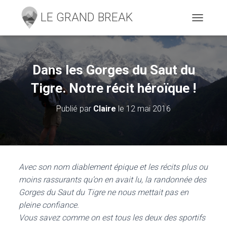
D
É
P
L
I
Dans les Gorges du Saut du
E
R
Tigre. Notre récit héroïque !
L
A
Publié par
Claire
le
12 mai 2016
N
A
V
I
G
A
Avec son nom diablement épique et les récits plus ou
T
moins rassurants qu’on en avait lu, la randonnée des
I
O
Gorges du Saut du Tigre ne nous mettait pas en
N
pleine confiance.
Vous savez comme on est tous les deux des sportifs