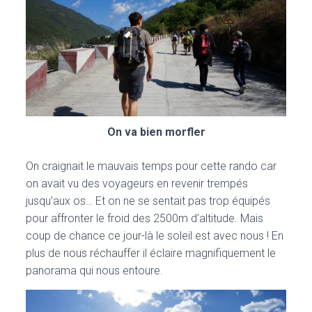
On va bien morfler
On craignait le mauvais temps pour cette rando car
on avait vu des voyageurs en revenir trempés
jusqu’aux os… Et on ne se sentait pas trop équipés
pour affronter le froid des 2500m d’altitude. Mais
coup de chance ce jour-là le soleil est avec nous ! En
plus de nous réchauffer il éclaire magnifiquement le
panorama qui nous entoure.