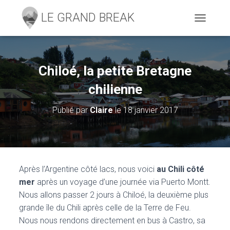
D
É
P
L
I
Chiloé, la petite Bretagne
E
R
chilienne
L
A
Publié par
Claire
le
18 janvier 2017
N
A
V
I
G
A
Après l’Argentine côté lacs, nous voici
au Chili côté
T
mer
après un voyage d’une journée via Puerto Montt.
I
O
Nous allons passer 2 jours à Chiloé, la deuxième plus
N
grande île du Chili après celle de la Terre de Feu.
Nous nous rendons directement en bus à Castro, sa