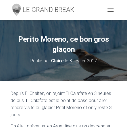
D
É
P
L
I
Perito Moreno, ce bon gros
E
R
glaçon
L
A
Publié par
Claire
le
8 février 2017
N
A
V
I
G
A
Depuis El Chaltén, on rejoint El Calafate en 3 heures
T
de bus. El Calafate est le point de base pour aller
I
O
rendre visite au glacier Petit Moreno et on y reste 3
N
jours.
On était prévenus, en Argentine plus on descend au