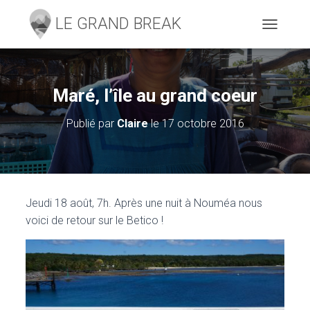
D
É
P
L
I
Maré, l’île au grand coeur
E
R
Publié par
Claire
le
17 octobre 2016
L
A
N
A
V
I
Jeudi 18 août, 7h. Après une nuit à Nouméa nous
G
voici de retour sur le Betico !
A
T
I
O
N